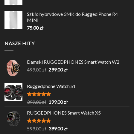
Szkło hybrydowe 3MK do Rugged Phone R4
MINI
75.00
zł
NASZE HITY
Damski RUGGEDPHONES Smart Watch W2
Pierwotna
Aktualna
499.00
zł
299.00
zł
cena
cena
wynosiła:
wynosi:
Ruggedphone Watch S1
499.00 zł.
299.00 zł.
Oceniono
Pierwotna
Aktualna
399.00
zł
199.00
zł
5.00
na 5
cena
cena
RUGGEDPHONES Smart Watch X5
wynosiła:
wynosi:
399.00 zł.
199.00 zł.
Oceniono
Pierwotna
Aktualna
599.00
zł
399.00
zł
5.00
na 5