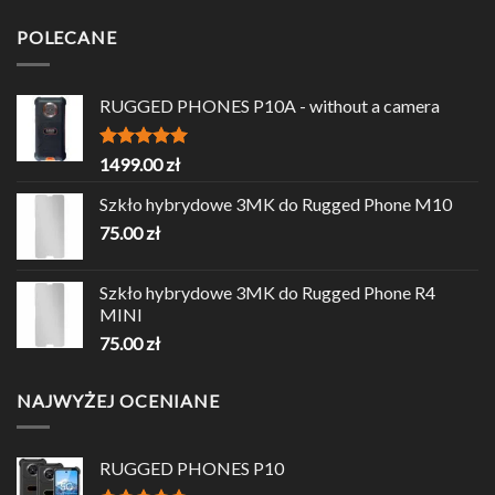
cena
cena
wynosiła:
wynosi:
POLECANE
599.00 zł.
399.00 zł.
RUGGED PHONES P10A - without a camera
Oceniono
1499.00
zł
5.00
na 5
Szkło hybrydowe 3MK do Rugged Phone M10
75.00
zł
Szkło hybrydowe 3MK do Rugged Phone R4
MINI
75.00
zł
NAJWYŻEJ OCENIANE
RUGGED PHONES P10