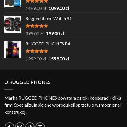
Oceniono
Pierwotna
Aktualna
1499.00
zł
1099.00
zł
5.00
na 5
cena
cena
Ruggedphone Watch S1
wynosiła:
wynosi:
1499.00 zł.
1099.00 zł.
Oceniono
Pierwotna
Aktualna
399.00
zł
199.00
zł
5.00
na 5
cena
cena
RUGGED PHONES R4
wynosiła:
wynosi:
399.00 zł.
199.00 zł.
Oceniono
Pierwotna
Aktualna
1999.00
zł
1599.00
zł
5.00
na 5
cena
cena
wynosiła:
wynosi:
1999.00 zł.
1599.00 zł.
O RUGGED PHONES
Marka RUGGED PHONES powstała dzięki kooperacji kilku
firm. Specjalizują się one w produkcji sprzętu o wzmocnionej
konstrukcji.