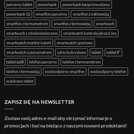
pancerny tablet
powerbank
powerbank bezprzewodowy
powerbank Qi
smartfon pancerny
smartfon z noktowizją
smartfon z termometrem
smartfon z termowizją
smartwach
smartwach z ciśnieniomierzem
smartwatch kontrola jakości snu
smartwatch monitor kalorii
smartwatch sportowy
smartwatch z pulsometrem
szkło hybrydowe
tablet
tablet 8"
tablet ip68
telefon pancerny
telefon z termometrem
telefon z termowizją
wodoodporny smartfon
wodoodporny telefon
wojskowy tablet
ZAPISZ SIĘ NA NEWSLETTER
Zostaw swój adres e-mail aby otrzymać informacje o
promocjach i być na bieżąco z naszymi nowymi produktami!