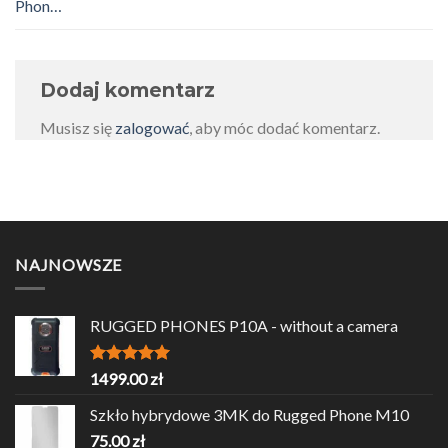
Phon…
Dodaj komentarz
Musisz się
zalogować
, aby móc dodać komentarz.
NAJNOWSZE
RUGGED PHONES P10A - without a camera
Oceniono
1499.00
zł
5.00
na 5
Szkło hybrydowe 3MK do Rugged Phone M10
75.00
zł