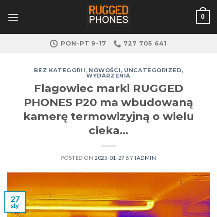
Skip
0
to
content
PON-PT 9-17
727 705 641
BEZ KATEGORII
,
NOWOŚCI
,
UNCATEGORIZED
,
WYDARZENIA
Flagowiec marki RUGGED
PHONES P20 ma wbudowaną
kamerę termowizyjną o wielu
cieka…
POSTED ON
2025-01-27
BY
IADMIN
27
sty