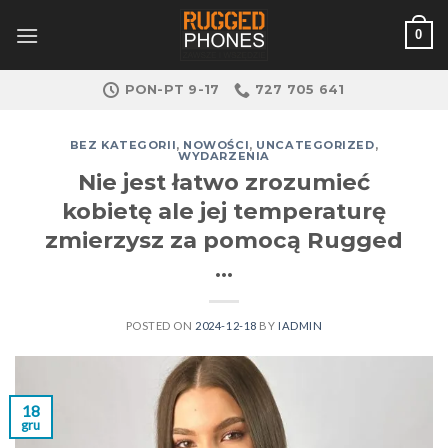
Skip
0
to
content
PON-PT 9-17
727 705 641
BEZ KATEGORII
,
NOWOŚCI
,
UNCATEGORIZED
,
WYDARZENIA
Nie jest łatwo zrozumieć
kobietę ale jej temperaturę
zmierzysz za pomocą Rugged
…
POSTED ON
2024-12-18
BY
IADMIN
18
gru