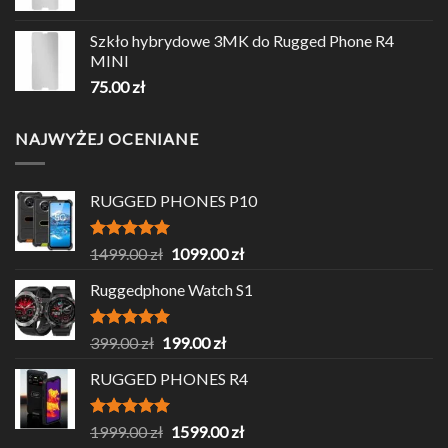
Szkło hybrydowe 3MK do Rugged Phone R4
MINI
75.00
zł
NAJWYŻEJ OCENIANE
RUGGED PHONES P10
Oceniono
Pierwotna
Aktualna
1499.00
zł
1099.00
zł
5.00
na 5
cena
cena
Ruggedphone Watch S1
wynosiła:
wynosi:
1499.00 zł.
1099.00 zł.
Oceniono
Pierwotna
Aktualna
399.00
zł
199.00
zł
5.00
na 5
cena
cena
RUGGED PHONES R4
wynosiła:
wynosi:
399.00 zł.
199.00 zł.
Oceniono
Pierwotna
Aktualna
1999.00
zł
1599.00
zł
5.00
na 5