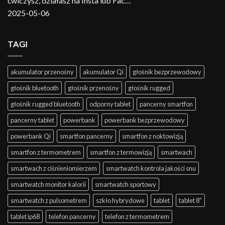
ćwiczysz, działasz na Insta lub Fac…
2025-05-06
TAGI
akumulator przenośny
akumulator Qi
głośnik bezprzewodowy
głośnik bluetooth
głośnik przenośny
głośnik rugged
głośnik rugged bluetooth
odporny tablet
pancerny smartfon
pancerny tablet
powerbank
powerbank bezprzewodowy
powerbank Qi
smartfon pancerny
smartfon z noktowizją
smartfon z termometrem
smartfon z termowizją
smartwach
smartwach z ciśnieniomierzem
smartwatch kontrola jakości snu
smartwatch monitor kalorii
smartwatch sportowy
smartwatch z pulsometrem
szkło hybrydowe
tablet
tablet 8"
tablet ip68
telefon pancerny
telefon z termometrem