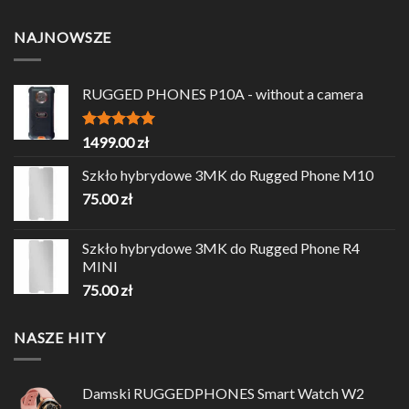
NAJNOWSZE
RUGGED PHONES P10A - without a camera
Oceniono
1499.00
zł
5.00
na 5
Szkło hybrydowe 3MK do Rugged Phone M10
75.00
zł
Szkło hybrydowe 3MK do Rugged Phone R4
MINI
75.00
zł
NASZE HITY
Damski RUGGEDPHONES Smart Watch W2